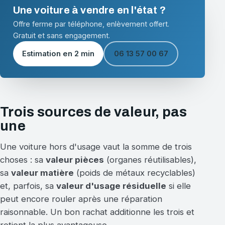
Une voiture à vendre en l'état ?
Offre ferme par téléphone, enlèvement offert.
Gratuit et sans engagement.
Estimation en 2 min
06 13 57 00 67
Trois sources de valeur, pas
une
Une voiture hors d'usage vaut la somme de trois
choses : sa
valeur pièces
(organes réutilisables),
sa
valeur matière
(poids de métaux recyclables)
et, parfois, sa
valeur d'usage résiduelle
si elle
peut encore rouler après une réparation
raisonnable. Un bon rachat additionne les trois et
retient la plus avantageuse.