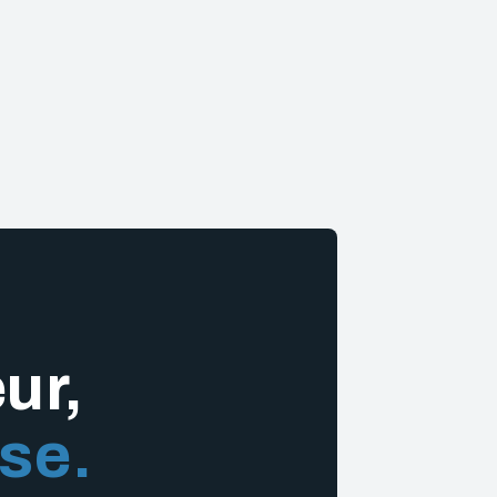
ur,
se.