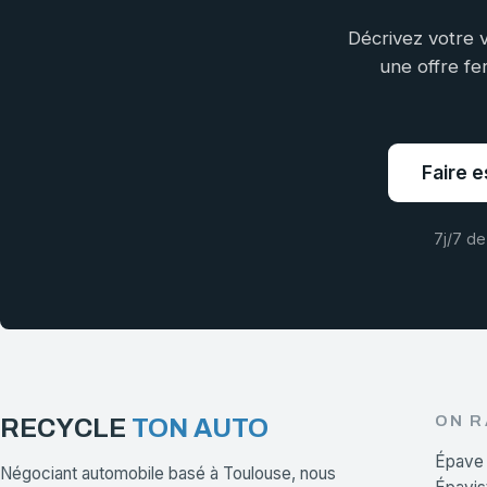
Décrivez votre v
une offre fe
Faire e
7j/7 de
ON 
RECYCLE
TON AUTO
Épave
Négociant automobile basé à Toulouse, nous