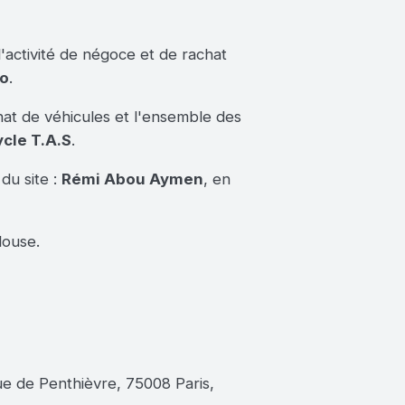
l'activité de négoce et de rachat
to
.
chat de véhicules et l'ensemble des
cle T.A.S
.
du site :
Rémi Abou Aymen
, en
louse.
ue de Penthièvre, 75008 Paris,